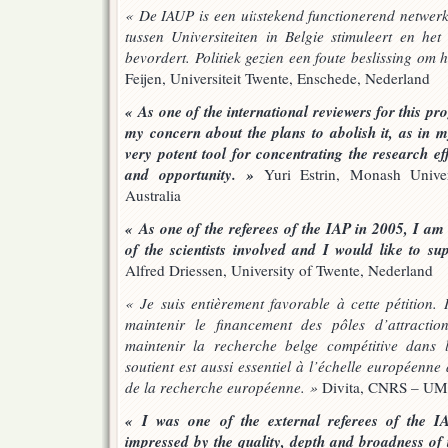
« De IAUP is een uitstekend functionerend netwerk
tussen Universiteiten in Belgie stimuleert en het
bevordert. Politiek gezien een foute beslissing om h
Feijen, Universiteit Twente, Enschede, Nederland
« As one of the international reviewers for this pr
my concern about the plans to abolish it, as in 
very potent tool for concentrating the research ef
and opportunity. »
Yuri Estrin, Monash Unive
Australia
« As one of the referees of the IAP in 2005, I am 
of the scientists involved and I would like to sup
Alfred Driessen, University of Twente, Nederland
« Je suis entièrement favorable à cette pétition. 
maintenir le financement des pôles d’attraction 
maintenir la recherche belge compétitive dans l
soutient est aussi essentiel à l’échelle européenn
de la recherche européenne. »
Divita, CNRS – UM
« I was one of the external referees of the 
impressed by the quality, depth and broadness of 