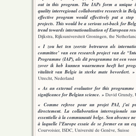
out in this program. The IAPs form a unique in
quality interregional collaborative research in Bel
effective program would effectively put a stop 
projects. This would be a serious set-back for Bel
trend towards internationalisation of European re
Dijkstra, Rijksuniversiteit Groningen, the Netherlan
« I zou het ten zeerste betreuren als internati
committee’ van een research project van de “Inte
Programme (IAP), als dit programma tot een voor
zover ik heb kunnen waarnemen heeft het prog
vitaliteit van Belgie in sterke mate bevordert. »
Utrecht, Nederland
« As an external evaluator for this programme I
significance for Belgian science. »
David Grundy, U
« Comme referee pour un projet PAI, j’ai pu
directement. La collaboration interregionale sur
essentielle à la communauté belge. Son absence ne 
à laquelle l’Europe essaie de se former en un e
Courvoisier, ISDC, Université de Genève, Suisse