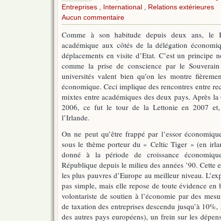
Entreprises
,
International
,
Relations extérieures
Aucun commentaire
Comme à son habitude depuis deux ans, le 
académique aux côtés de la délégation économique
déplacements en visite d’Etat. C’est un principe 
comme la prise de conscience par le Souverain 
universités valent bien qu’on les montre fièremen
économique. Ceci implique des rencontres entre rec
mixtes entre académiques des deux pays. Après la 
2006, ce fut le tour de la Lettonie en 2007 et
l’Irlande.
On ne peut qu’être frappé par l’essor économique e
sous le thème porteur du « Celtic Tiger » (en irl
donné à la période de croissance économique
République depuis le milieu des années ’90. Cette 
les plus pauvres d’Europe au meilleur niveau. L’expl
pas simple, mais elle repose de toute évidence en 
volontariste de soutien à l’économie par des mesur
de taxation des entreprises descendu jusqu’à 10%, so
des autres pays européens), un frein sur les dépens