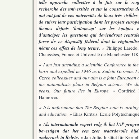
telle approche collective à la fois sur le ren
recherche des universités et sur la construction d
qui ont fait de ces universités de lieux très visibles 
de suivre leur participation dans les projets europ
thèmes définis ‘bottom-up’ sur les équipes e
d’anticiper les questions qui deviendront central
force de ce dispositif fédéral dont la régionalis
néant ces effets de long terme. »
Philippe Laredo,
Chaussées, France et Université de Manchester, UK
« I am just attending a scientific Conference in t
born and expelled in 1946 as a Sudeto German. I
Czech colleagues and our aim is a joint European
the nationalistic plans in Belgian science. We s
years. Our future lies in Europe. »
Gottfried 
Hannover.
« It is unfortunate that The Belgian state is turning
and education. »
Elias Kiritsis, Ecole Polytechniqu
« Als internationale expert volg ik het IAP prog
bevestigen dat het een zeer waardevolle bij
onderzoek in Belgie. »
Jan Jolie, Institut für Kernp