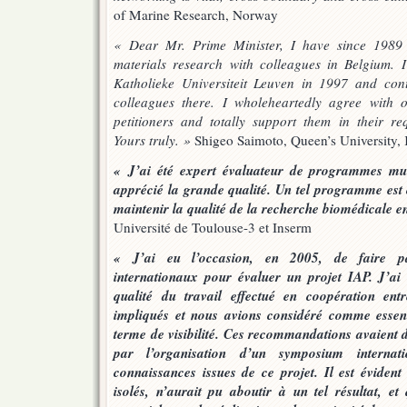
of Marine Research, Norway
« Dear Mr. Prime Minister, I have since 1989 c
materials research with colleagues in Belgium. 
Katholieke Universiteit Leuven in 1997 and con
colleagues there. I wholeheartedly agree with 
petitioners and totally support them in their req
Yours truly. »
Shigeo Saimoto, Queen’s University, 
« J’ai été expert évaluateur de programmes mult
apprécié la grande qualité. Un tel programme est
maintenir la qualité de la recherche biomédicale e
Université de Toulouse-3 et Inserm
« J’ai eu l’occasion, en 2005, de faire pa
internationaux pour évaluer un projet IAP. J’ai 
qualité du travail effectué en coopération entre
impliqués et nous avions considéré comme essenti
terme de visibilité. Ces recommandations avaient d’
par l’organisation d’un symposium internati
connaissances issues de ce projet. Il est éviden
isolés, n’aurait pu aboutir à un tel résultat, et