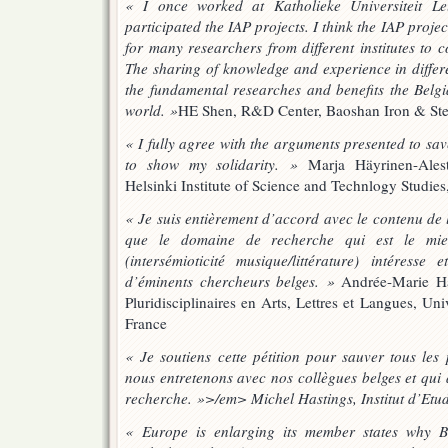
« I once worked at Katholieke Universiteit L
participated the IAP projects. I think the IAP proj
for many researchers from different institutes to 
The sharing of knowledge and experience in differen
the fundamental researches and benefits the Belgia
world. »
HE Shen, R&D Center, Baoshan Iron & Stee
« I fully agree with the arguments presented to sa
to show my solidarity. »
Marja Häyrinen-Alesta
Helsinki Institute of Science and Technlogy Studies
« Je suis entièrement d’accord avec le contenu de l
que le domaine de recherche qui est le mi
(intersémioticité musique/littérature) intéresse
d’éminents chercheurs belges. »
Andrée-Marie Har
Pluridisciplinaires en Arts, Lettres et Langues, Un
France
« Je soutiens cette pétition pour sauver tous les 
nous entretenons avec nos collègues belges et qui 
recherche. »>/em> Michel Hastings, Institut d’Etude
« Europe is enlarging its member states why Be