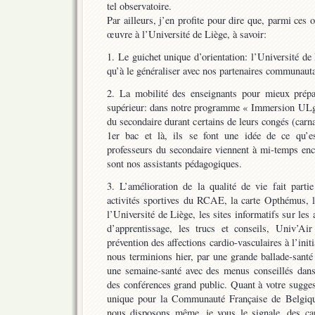
tel observatoire.
Par ailleurs, j’en profite pour dire que, parmi ces 
œuvre à l’Université de Liège, à savoir:
1. Le guichet unique d’orientation: l’Université de 
qu’à le généraliser avec nos partenaires communauta
2. La mobilité des enseignants pour mieux prépa
supérieur: dans notre programme « Immersion ULg »
du secondaire durant certains de leurs congés (carn
1er bac et là, ils se font une idée de ce qu’es
professeurs du secondaire viennent à mi-temps enca
sont nos assistants pédagogiques.
3. L’amélioration de la qualité de vie fait parti
activités sportives du RCAE, la carte Opthémus, le
l’Université de Liège, les sites informatifs sur les 
d’apprentissage, les trucs et conseils, Univ’Air 
prévention des affections cardio-vasculaires à l’init
nous terminions hier, par une grande ballade-sant
une semaine-santé avec des menus conseillés dans 
des conférences grand public. Quant à votre sugges
unique pour la Communauté Française de Belgiqu
nous disposons même, je vous le signale, des cap