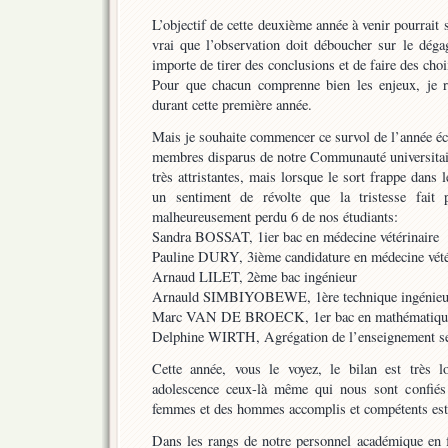
L’objectif de cette deuxième année à venir pourrait s
vrai que l’observation doit déboucher sur le dégag
importe de tirer des conclusions et de faire des choi
Pour que chacun comprenne bien les enjeux, je rap
durant cette première année.
Mais je souhaite commencer ce survol de l’année é
membres disparus de notre Communauté universitair
très attristantes, mais lorsque le sort frappe dans 
un sentiment de révolte que la tristesse fait 
malheureusement perdu 6 de nos étudiants:
Sandra BOSSAT, 1ier bac en médecine vétérinaire
Pauline DURY, 3ième candidature en médecine vété
Arnaud LILET, 2ème bac ingénieur
Arnauld SIMBIYOBEWE, 1ère technique ingénieur 
Marc VAN DE BROECK, 1er bac en mathématiqu
Delphine WIRTH, Agrégation de l’enseignement sec
Cette année, vous le voyez, le bilan est très l
adolescence ceux-là même qui nous sont confiés
femmes et des hommes accomplis et compétents est u
Dans les rangs de notre personnel académique en f