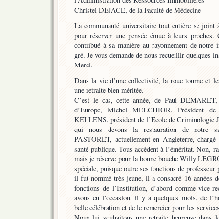
l’Administration des Ressources Immobilières
Christel DEJACE, de la Faculté de Médecine
La communauté universitaire tout entière se joint 
pour réserver une pensée émue à leurs proches. 
contribué à sa manière au rayonnement de notre in
gré. Je vous demande de nous recueillir quelques in
Merci.
Dans la vie d’une collectivité, la roue tourne et l
une retraite bien méritée.
C’est le cas, cette année, de Paul DEMARET, p
d’Europe, Michel MELCHIOR, Président de l
KELLENS, président de l’Ecole de Criminologie 
qui nous devons la restauration de notre sa
PASTORET, actuellement en Angleterre, chargé d
santé publique. Tous accèdent à l’éméritat. Non, ras
mais je réserve pour la bonne bouche Willy LEGROS
spéciale, puisque outre ses fonctions de professeu
il fut nommé très jeune, il a consacré 16 années d
fonctions de l’Institution, d’abord comme vice-r
avons eu l’occasion, il y a quelques mois, de l’h
belle célébration et de le remercier pour les services
Nous lui souhaitons une retraite heureuse dans le