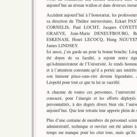
aujourd’hui au niveau wallon et dans diverses insta
Accèdent aujourd’hui à l’honorariat, les profess
sa direction du Théâtre universitaire, Eckart
CORNELIS, Paul LOCHT, Jacques COYET
GRAEVE, Jean-Marie DENEUFBOURG, R
ESKENASI, Henri LECOCQ, Hung NGUYEN
James LINDSEY.
Ici aussi, j’en garde un pour la bonne bouche: 
été doyen de sa faculté, a rejoint notre é
qu’Administrateur de l’Université. Je rends hommag
et à l’attention constante qu’il a portée aux intérêt
son humour pince-sans-rire devenu légendaire.
Léopold pour tout ce que tu lui as sacrifié.
A chacune de toutes ces personnes, l’université
consacré, pour l’énergie et les efforts déployé
personnalités, à des degrés divers bien sûr, l’unive
aujourd’hui. Que leur retraite leur apporte plein de 
Plus d’une centaine de membres du personnel scien
administratif, technique et ouvrier ont été admis à 
temps me manque pour les citer tous, mais qu’ils 