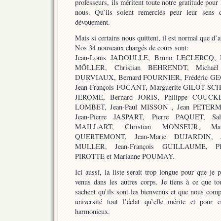
professeurs, ils méritent toute notre gratitude pour 
nous. Qu’ils soient remerciés peur leur sens d
dévouement.
Mais si certains nous quittent, il est normal que d’
Nos 34 nouveaux chargés de cours sont:
Jean-Louis JADOULLE, Bruno LECLERCQ, 
MÖLLER, Christian BEHRENDT, Michaël
DURVIAUX, Bernard FOURNIER, Frédéric G
Jean-François FOCANT, Marguerite GILOT-SCHN
JEROME, Bernard JORIS, Philippe COUCKE
LOMBET, Jean-Paul MISSON , Jean PETERM
Jean-Pierre JASPART, Pierre PAQUET, Sal
MAILLART, Christian MONSEUR, Mar
QUERTEMONT, Jean-Marie DUJARDIN, Je
MULLER, Jean-François GUILLAUME, Ph
PIROTTE et Marianne POUMAY.
Ici aussi, la liste serait trop longue pour que j
venus dans les autres corps. Je tiens à ce que tou
sachent qu’ils sont les bienvenus et que nous com
université tout l’éclat qu’elle mérite et pour 
harmonieux.