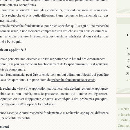
eurs qualités scientifiques.
onorons aujourd’hui sont des chercheurs, qui ont consacré et consacrent
ps à la recherche et plus particulièrement à une recherche fondamentale sur des
es naturels.
erme de recherche fondamentale, pour bien spécifier qu’il s’agit d’une recherche
e connaissance, à une meilleure compréhension des choses qui nous entourent ou
L
 recherche qui vise à répondre à des questions générales et qui satisfait une
ité à but cognitif.
3
le ou appliquée ?
10
tale peut être non orientée et se laisser porter par le hasard des circonstances.
17
tionnel, car peu conforme au fonctionnement de l’esprit humain qui est gouverné
24
désir de comprendre.
31
tant fondamentale, peut être orientée vers un but défini, un objectif qui peut être
nse à des questions. On parle alors de
recherche fondamentale orientée
.
« 
 recherche vise à une application particulière, elle devient
recherche appliquée
.
oblesse, ni son intérêt, mais le processus mental qui l’anime est légèrement
appliquée est l’art d’appliquer le savoir scientifique à des problèmes pratiques.
recherche que se développe la technologie.
« Il étai
rence essentielle entre recherche fondamentale et recherche appliquée, différence
« Imprévi
urs objectifs respectifs.
« Partir 
Commém
pement