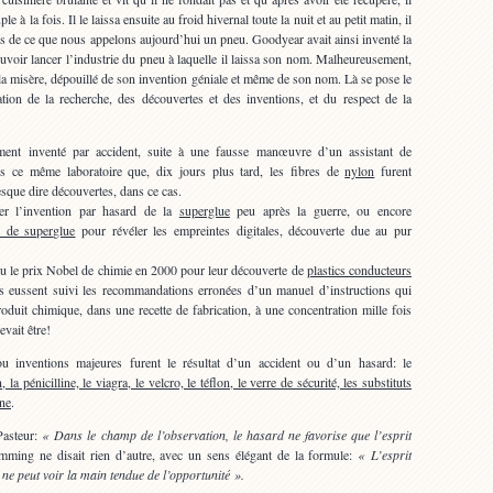
ple à la fois. Il le laissa ensuite au froid hivernal toute la nuit et au petit matin, il
tés de ce que nous appelons aujourd’hui un pneu. Goodyear avait ainsi inventé la
ouvoir lancer l’industrie du pneu à laquelle il laissa son nom. Malheureusement,
 misère, dépouillé de son invention géniale et même de son nom. Là se pose le
tion de la recherche, des découvertes et des inventions, et du respect de la
…
ent inventé par accident, suite à une fausse manœuvre d’un assistant de
ans ce même laboratoire que, dix jours plus tard, les fibres de
nylon
furent
esque dire découvertes, dans ce cas.
er l’invention par hasard de la
superglue
peu après la guerre, ou encore
 de superglue
pour révéler les empreintes digitales, découverte due au pur
çu le prix Nobel de chimie en 2000 pour leur découverte de
plastics conducteurs
ls eussent suivi les recommandations erronées d’un manuel d’instructions qui
roduit chimique, dans une recette de fabrication, à une concentration mille fois
evait être!
u inventions majeures furent le résultat d’un accident ou d’un hasard: le
 la pénicilline, le viagra, le velcro, le téflon, le verre de sécurité, les substituts
ène
.
Pasteur:
« Dans le champ de l’observation, le hasard ne favorise que l’esprit
ming ne disait rien d’autre, avec un sens élégant de la formule:
« L’esprit
ne peut voir la main tendue de l’opportunité ».