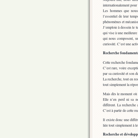
internationalement pour l
Les hommes que nous h
l’essentiel de leur tem
phénomènes et mécanism
J’emploie à dessein le t
qui vise à une meilleur
qui nous composent, une
curiosité. C’est une activ
Recherche fondamenta
Cette recherche fondamen
C’est rare, voire excep
par sa curiosité et son 
La recherche, tout en res
tout simplement la répo
Mais dès le moment où la
Elle n’en perd ni sa n
différent. La recherche 
C’est à partir de cette 
Il existe donc une diffé
liée tout simplement à le
Recherche et dévelop