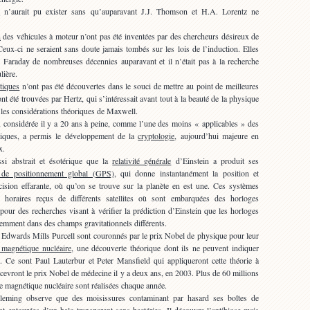
e
n’aurait pu exister sans qu’auparavant J.J. Thomson et H.A. Lorentz ne
n
des véhicules à moteur n’ont pas été inventées par des chercheurs désireux de
Ceux-ci ne seraient sans doute jamais tombés sur les lois de l’induction. Elles
r Faraday de nombreuses décennies auparavant et il n’était pas à la recherche
lière.
tiques
n’ont pas été découvertes dans le souci de mettre au point de meilleures
t été trouvées par Hertz, qui s’intéressait avant tout à la beauté de la physique
r les considérations théoriques de Maxwell.
, considérée il y a 20 ans à peine, comme l’une des moins « applicables » des
iques, a permis le développement de la
cryptologie
, aujourd’hui majeure en
x.
 abstrait et ésotérique que la
relativité générale
d’Einstein a produit ses
 de positionnement global (GPS)
, qui donne instantanément la position et
écision effarante, où qu’on se trouve sur la planète en est une. Ces systèmes
 horaires reçus de différents satellites où sont embarquées des horloges
our des recherches visant à vérifier la prédiction d’Einstein que les horloges
remment dans des champs gravitationnels différents.
 Edwards Mills Purcell sont couronnés par le prix Nobel de physique pour leur
 magnétique nucléaire
, une découverte théorique dont ils ne peuvent indiquer
. Ce sont Paul Lauterbur et Peter Mansfield qui appliqueront cette théorie à
ecevront le prix Nobel de médecine il y a deux ans, en 2003. Plus de 60 millions
e magnétique nucléaire sont réalisées chaque année.
eming observe que des moisissures contaminant par hasard ses boîtes de