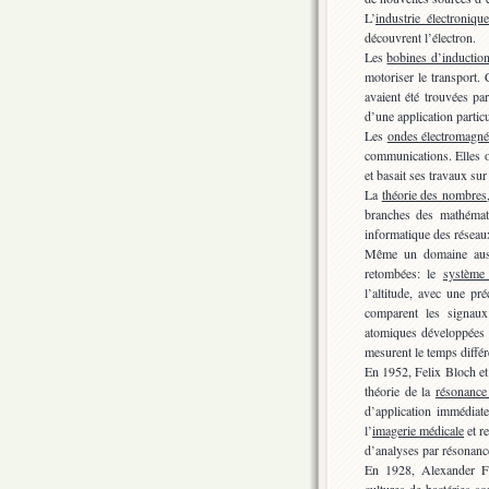
L’
industrie électroniqu
découvrent l’électron.
Les
bobines d’inductio
motoriser le transport. 
avaient été trouvées pa
d’une application particu
Les
ondes électromagné
communications. Elles on
et basait ses travaux su
La
théorie des nombres
branches des mathémat
informatique des réseau
Même un domaine aussi
retombées: le
système
l’altitude, avec une pr
comparent les signaux
atomiques développées p
mesurent le temps diffé
En 1952, Felix Bloch et
théorie de la
résonance
d’application immédiate
l’
imagerie médicale
et r
d’analyses par résonanc
En 1928, Alexander Fl