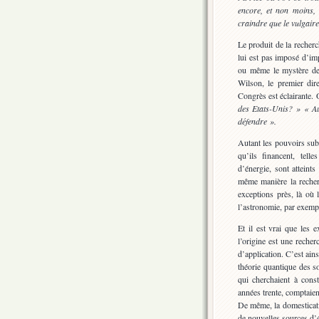
encore, et non moins, 
craindre que le vulgaire
Le produit de la recher
lui est pas imposé d’imp
ou même le mystère de 
Wilson, le premier dir
Congrès est éclairante.
des Etats-Unis? » « A
défendre ».
Autant les pouvoirs sub
qu’ils financent, tell
d’énergie, sont atteints
même manière la recher
exceptions près, là où 
l’astronomie, par exemp
Et il est vrai que les
l’origine est une reche
d’application. C’est ains
théorie quantique des s
qui cherchaient à cons
années trente, comptaien
De même, la domesticati
de nouvelles sources d’