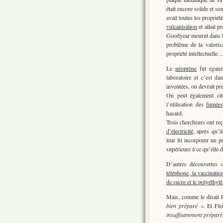
était encore solide et sou
avait toutes les proprié
vulcanisation
et allait p
Goodyear mourut dans la
problème de la valorisa
propriété intellectuelle
Le
néoprène
fut égalem
laboratoire et c’est d
inventées, on devrait pr
On peut également cit
l’utilisation des
fumées
hasard.
Trois chercheurs ont re
d’électricité
, après qu’i
leur fit incorporer un p
supérieure à ce qu’elle d
D’autres découvertes o
téléphone, la vaccination,
de sucre et le polyéthyl
Mais, comme le disait 
bien préparé ».
Et Flem
insuffisamment préparé 