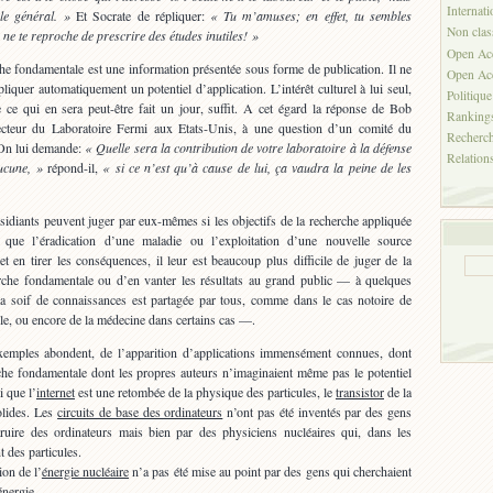
Internati
le général. »
Et Socrate de répliquer:
« Tu m’amuses; en effet, tu sembles
Non clas
 ne te reproche de prescrire des études inutiles! »
Open Ac
che fondamentale est une information présentée sous forme de publication. Il ne
Open Acc
liquer automatiquement un potentiel d’application. L’intérêt culturel à lui seul,
Politique
ce qui en sera peut-être fait un jour, suffit. A cet égard la réponse de Bob
Ranking
ecteur du Laboratoire Fermi aux Etats-Unis, à une question d’un comité du
Recherc
 On lui demande:
« Quelle sera la contribution de votre laboratoire à la défense
Relations
ucune, »
répond-il,
« si ce n’est qu’à cause de lui, ça vaudra la peine de les
sidiants peuvent juger par eux-mêmes si les objectifs de la recherche appliquée
es que l’éradication d’une maladie ou l’exploitation d’une nouvelle source
 et en tirer les conséquences, il leur est beaucoup plus difficile de juger de la
che fondamentale ou d’en vanter les résultats au grand public — à quelques
la soif de connaissances est partagée par tous, comme dans le cas notoire de
le, ou encore de la médecine dans certains cas —.
 exemples abondent, de l’apparition d’applications immensément connues, dont
rche fondamentale dont les propres auteurs n’imaginaient même pas le potentiel
i que l’
internet
est une retombée de la physique des particules, le
transistor
de la
olides. Les
circuits de base des ordinateurs
n’ont pas été inventés par des gens
truire des ordinateurs mais bien par des physiciens nucléaires qui, dans les
t des particules.
on de l’
énergie nucléaire
n’a pas été mise au point par des gens qui cherchaient
énergie.