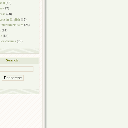
onal
(42)
sé
(17)
cess
(68)
ess in English
(17)
 interuniversitaire
(26)
s
(14)
he
(84)
 extérieures
(28)
Search: