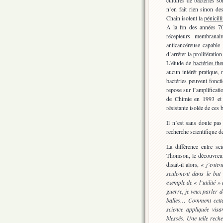
cultures de bactéries so
n’en fait rien sinon d
Chain isolent la
pénicill
A la fin des années 70
récepteurs membranai
anticancéreuse capable
d’arrêter la prolifération
L’étude de
bactéries th
aucun intérêt pratique,
bactéries peuvent fonct
repose sur l’amplificat
de Chimie en 1993 et 
résistante isolée de ces 
Il n’est sans doute pas
recherche scientifique d
La différence entre sc
Thomson, le découvreur
disait-il alors,
« j’enten
seulement dans le but
exemple de « l’utilité »
guerre, je veux parler d
balles… Comment cette 
science appliquée visa
blessés. Une telle rec