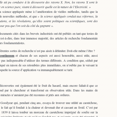
le ait pu conduire à la découverte des rayons X. Non, les rayons X sont le
 en science pure, visant à découvrir quelle est la nature de l’Electricité. »
 science appliquée mène à l’amélioration de vieilles méthodes, tandis que la
 de nouvelles méthodes, et que
« la science appliquée conduit aux réformes, la
ions, et les révolutions, qu’elles soient politiques ou scientifiques, sont des
our peu que l’on soit du côté du gagnant ».
uments cités dans les brevets industriels ont été publiés en tant que textes de
’est-à-dire, dans leur immense majorité, des articles de recherche fondamentale
urs fondamentalistes.
fférentes sortes de recherche n’est pas aisée à délimiter. Doit-elle même l’être ?
 continuum
et chacun de ses aspects est aussi honorable, aussi utile, aussi
c pas indispensable d’utiliser des termes différents. A condition que, séduit par
liqué en raison de ses retombées plus immédiates, on n’oublie pas le versant le
quelle la source d’application va immanquablement se tarir.
couvertes ont également été le fruit du hasard, mais encore fallait-il que ce
ond par le chercheur et transformé en observation utile. Dans les mains de
 miracles n’auraient pas été reconnus et jetés aux ordures.
 Goodyear qui, pendant cinq ans, essaya de trouver une utilité au caoutchouc,
le fait qu’il fondait à la chaleur et devenait dur et cassant au froid. C’est par
e 1839 il laissa tomber un morceau de caoutchouc imprégné de soufre sur la
cuisinière brûlante et vit qu’il ne fondait pas et qu’après avoir été récupéré, il