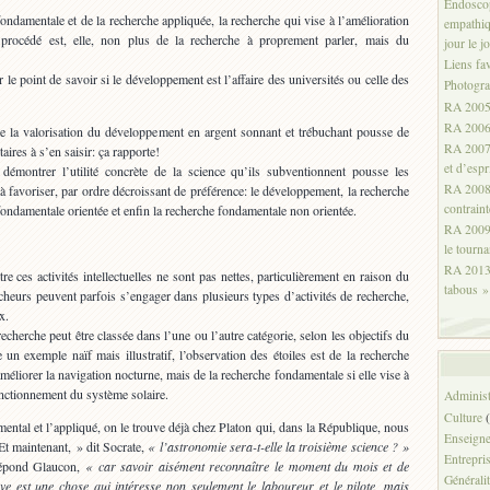
Endoscop
ondamentale et de la recherche appliquée, la recherche qui vise à l’amélioration
empathiq
procédé est, elle, non plus de la recherche à proprement parler, mais du
jour le jo
Liens fa
r le point de savoir si le développement est l’affaire des universités ou celle des
Photogr
RA 2005:
RA 2006:
e la valorisation du développement en argent sonnant et trébuchant pousse de
RA 2007:
taires à s’en saisir: ça rapporte!
et d’espr
 démontrer l’utilité concrète de la science qu’ils subventionnent pousse les
RA 2008:
à favoriser, par ordre décroissant de préférence: le développement, la recherche
contrain
fondamentale orientée et enfin la recherche fondamentale non orientée.
RA 2009:
le tourna
RA 2013 
tre ces activités intellectuelles ne sont pas nettes, particulièrement en raison du
tabous »
cheurs peuvent parfois s’engager dans plusieurs types d’activités de recherche,
x.
echerche peut être classée dans l’une ou l’autre catégorie, selon les objectifs du
un exemple naïf mais illustratif, l’observation des étoiles est de la recherche
 améliorer la navigation nocturne, mais de la recherche fondamentale si elle vise à
nctionnement du système solaire.
Administ
Culture
(
mental et l’appliqué, on le trouve déjà chez Platon qui, dans la République, nous
Enseign
Et maintenant, » dit Socrate,
« l’astronomie sera-t-elle la troisième science ? »
Entrepri
épond Glaucon,
« car savoir aisément reconnaître le moment du mois et de
Générali
ve est une chose qui intéresse non seulement le laboureur et le pilote, mais