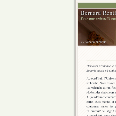
Bernard Renti
Pour une université ouve
>> Version publique
Discours prononcé le 3
honoris causa à l’Unive
Aujourd’hui, l’Univers
recherche. Nous vivons do
La recherche est un fleu
répéter, des chercheurs 
Aujourd’hui et contraire
certes leurs mérites et
couronner toutes les p
l’Université de Liège à
Aujourd’hui, nous déc