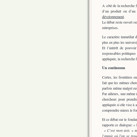
A côté de la recherche f
d’un produit ou d’un 
développement
.
Le débat reste ouvert su
entreprises.
Le caractère immédiat d
plus en plus les universi
Et l’intérêt de pouvoir
responsables politiques 
appliquée, la recherche 
Un continuum
Certes, les frontières en
fait que les mêmes cher
parfois même malgré eu
Par ailleurs, une même r
chercheur: pour prendre 
appliquée si elle vise à
comprendre mieux le fo
Et ce débat sur le fonda
rapporte ce dialogue: « 
» C’est mon avis »
r
l’année où l’on se trou