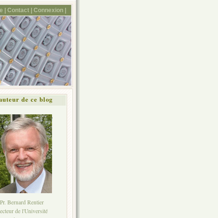
e |
Contact |
Connexion
|
auteur de ce blog
Pr. Bernard Rentier
ecteur de l'Université