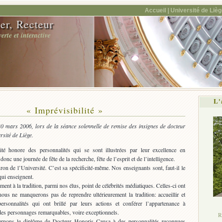
Accueil |
Université de Lièg
er, Recteur
rte et interactive
L'
« Imprévisibilité »
0 mars 2006, lors de la séance solennelle de remise des insignes de docteur
rsité de Liège.
ité honore des personnalités qui se sont illustrées par leur excellence en
nc une journée de fête de la recherche, fête de l’esprit et de l’intelligence.
ron de l’Université. C’est sa spécificité-même. Nos enseignants sont, faut-il le
qui enseignent.
ment à la tradition, parmi nos élus, point de célébrités médiatiques. Celles-ci ont
 nous ne manquerons pas de reprendre ultérieurement la tradition: accueillir et
ersonnalités qui ont brillé par leurs actions et conférer l’appartenance à
 des personnages remarquables, voire exceptionnels.
R
ernons le diplôme de Docteur Honoris Causa à des personnalités reconnues