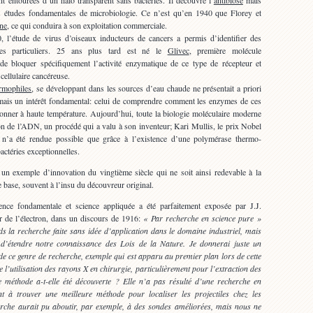
nt entourées d’un halo transparent sans bactéries. Il découvre l’
antibiose
mais
es études fondamentales de microbiologie. Ce n’est qu’en 1940 que Florey et
ine
, ce qui conduira à son exploitation commerciale.
, l’étude de virus d’oiseaux inducteurs de cancers a permis d’identifier des
res particuliers. 25 ans plus tard est né le
Glivec
, première molécule
 de bloquer spécifiquement l’activité enzymatique de ce type de récepteur et
 cellulaire cancéreuse.
ermophiles
, se développant dans les sources d’eau chaude ne présentait a priori
 mais un intérêt fondamental: celui de comprendre comment les enzymes de ces
ionner à haute température. Aujourd’hui, toute la biologie moléculaire moderne
ion de l’ADN, un procédé qui a valu à son inventeur; Kari Mullis, le prix Nobel
n’a été rendue possible que grâce à l’existence d’une polymérase thermo-
bactéries exceptionnelles.
 un exemple d’innovation du vingtième siècle qui ne soit ainsi redevable à la
e base, souvent à l’insu du découvreur original.
ience fondamentale et science appliquée a été parfaitement exposée par J.J.
 de l’électron, dans un discours de 1916:
« Par recherche en science pure »
ds la recherche faite sans idée d’application dans le domaine industriel, mais
 d’étendre notre connaissance des Lois de la Nature. Je donnerai juste un
 de ce genre de recherche, exemple qui est apparu au premier plan lors de cette
e l’utilisation des rayons X en chirurgie, particulièrement pour l’extraction des
méthode a-t-elle été découverte ? Elle n’a pas résulté d’une recherche en
nt à trouver une meilleure méthode pour localiser les projectiles chez les
herche aurait pu aboutir, par exemple, à des sondes améliorées, mais nous ne