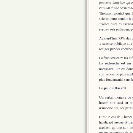
pouvons imaginer qu’el
résultat d’une recherche
Thomson ajoutait que la
science pure conduit à
science pure aux révolut
événements puissants, p
Aujourd’hui, 73% des doc
« science publique », c
rédigés par des cherche
La frontière entre les di
La recherche est un
nécessaire. Il n’est don
son versant le plus app
plus fondamental sans le
Le jeu du Hasard
Un certain nombre de dé
hasard soit saisi au b
n’importe qui, ces petits
C’est le cas de Charles
handicapé jusque là par 
accident qu’une nuit d
plaque métallique de sa 