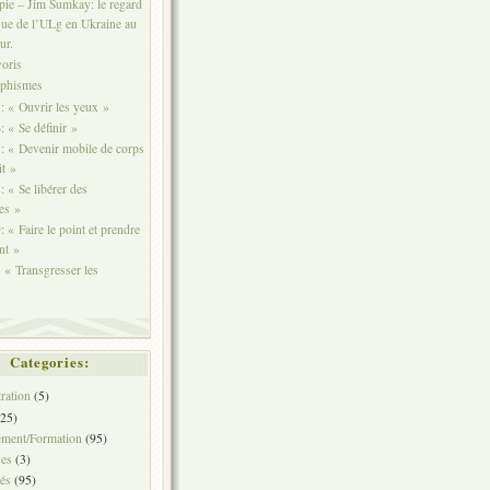
ie – Jim Sumkay: le regard
ue de l’ULg en Ukraine au
ur.
voris
aphismes
 « Ouvrir les yeux »
 « Se définir »
 « Devenir mobile de corps
it »
 « Se libérer des
tes »
 « Faire le point et prendre
nt »
« Transgresser les
Categories:
ration
(5)
25)
ement/Formation
(95)
ses
(3)
tés
(95)