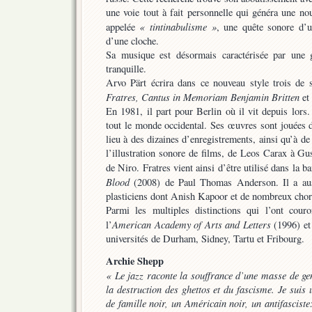
une voie tout à fait personnelle qui généra une nouv
« tintinabulisme »
appelée
, une quête sonore d’u
d’une cloche.
Sa musique est désormais caractérisée par une g
tranquille.
Arvo Pärt écrira dans ce nouveau style trois de s
Fratres, Cantus in Memoriam Benjamin Britten
et 
En 1981, il part pour Berlin où il vit depuis lors
tout le monde occidental. Ses œuvres sont jouées 
lieu à des dizaines d’enregistrements, ainsi qu’à de
l’illustration sonore de films, de Leos Carax à G
de Niro. Fratres vient ainsi d’être utilisé dans la 
Blood
(2008) de Paul Thomas Anderson. Il a auss
plasticiens dont Anish Kapoor et de nombreux chor
Parmi les multiples distinctions qui l’ont cou
American Academy of Arts and Letters
l’
(1996) et
universités de Durham, Sidney, Tartu et Fribourg.
Archie Shepp
« Le jazz raconte la souffrance d’une masse de gen
la destruction des ghettos et du fascisme. Je suis
de famille noir, un Américain noir, un antifasciste: