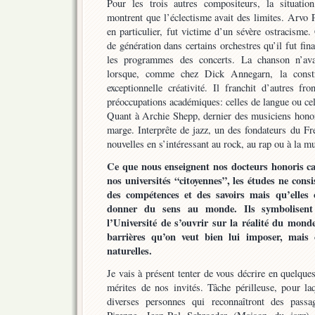
Pour les trois autres compositeurs, la situation
montrent que l’éclectisme avait des limites. Arvo P
en particulier, fut victime d’un sévère ostracisme
de génération dans certains orchestres qu’il fut fin
les programmes des concerts. La chanson n’av
lorsque, comme chez Dick Annegarn, la constr
exceptionnelle créativité. Il franchit d’autres fr
préoccupations académiques: celles de langue ou cel
Quant à Archie Shepp, dernier des musiciens honoré
marge. Interprête de jazz, un des fondateurs du Fre
nouvelles en s’intéressant au rock, au rap ou à la m
Ce que nous enseignent nos docteurs honoris ca
nos universités “citoyennes”, les études ne cons
des compétences et des savoirs mais qu’elles 
donner du sens au monde. Ils symbolisent 
l’Université de s’ouvrir sur la réalité du mond
barrières qu’on veut bien lui imposer, mais 
naturelles.
Je vais à présent tenter de vous décrire en quelque
mérites de nos invités. Tâche périlleuse, pour laq
diverses personnes qui reconnaîtront des passa