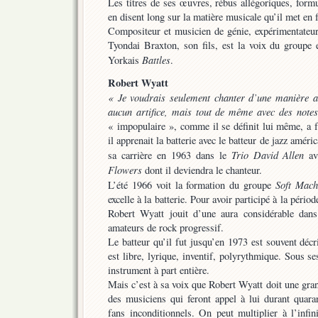
Les titres de ses œuvres, rébus allégoriques, for
en disent long sur la matière musicale qu’il met en 
Compositeur et musicien de génie, expérimentateur 
Tyondai Braxton, son fils, est la voix du group
Battles
Yorkais
.
Robert Wyatt
« Je voudrais seulement chanter d’une manière au
aucun artifice, mais tout de même avec des note
« impopulaire », comme il se définit lui même, a 
il apprenait la batterie avec le batteur de jazz amé
Trio David Allen
sa carrière en 1963 dans le
av
Flowers
dont il deviendra le chanteur.
Soft Mach
L’été 1966 voit la formation du groupe
excelle à la batterie. Pour avoir participé à la péri
Robert Wyatt jouit d’une aura considérable dans
amateurs de rock progressif.
Le batteur qu’il fut jusqu’en 1973 est souvent déc
est libre, lyrique, inventif, polyrythmique. Sous se
instrument à part entière.
Mais c’est à sa voix que Robert Wyatt doit une gra
des musiciens qui feront appel à lui durant quara
fans inconditionnels. On peut multiplier à l’infini