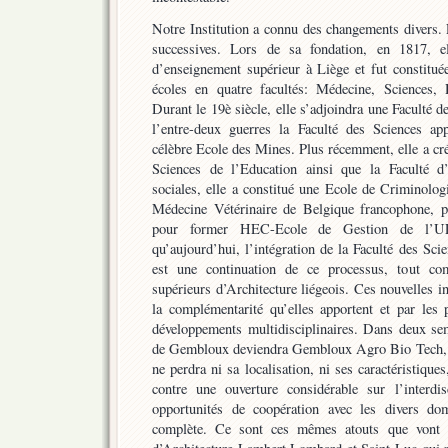
Notre Institution a connu des changements divers. E
successives. Lors de sa fondation, en 1817, el
d’enseignement supérieur à Liège et fut constitué
écoles en quatre facultés: Médecine, Sciences, 
Durant le 19è siècle, elle s’adjoindra une Faculté 
l’entre-deux guerres la Faculté des Sciences app
célèbre Ecole des Mines. Plus récemment, elle a cré
Sciences de l’Education ainsi que la Faculté d
sociales, elle a constitué une Ecole de Criminologie
Médecine Vétérinaire de Belgique francophone,
pour former HEC-Ecole de Gestion de l’UL
qu’aujourd’hui, l’intégration de la Faculté des S
est une continuation de ce processus, tout com
supérieurs d’Architecture liégeois. Ces nouvelles i
la complémentarité qu’elles apportent et par les 
développements multidisciplinaires. Dans deux sem
de Gembloux deviendra Gembloux Agro Bio Tech, l
ne perdra ni sa localisation, ni ses caractéristique
contre une ouverture considérable sur l’interdi
opportunités de coopération avec les divers dom
complète. Ce sont ces mêmes atouts que vont ac