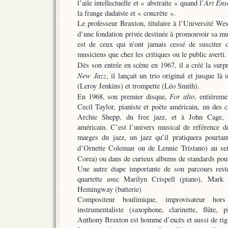
Art Ens
l’aile intellectuelle et « abstraite » quand l’
la frange dadaïste et « concrète ».
Le professeur Braxton, titulaire à l’Université We
d’une fondation privée destinée à promouvoir sa m
est de ceux qui n’ont jamais cessé de susciter d
musiciens que chez les critiques ou le public averti.
Dès son entrée en scène en 1967, il a créé la surp
New Jazz
, il lançait un trio original et jusque là
(Leroy Jenkins) et trompette (Léo Smith).
For alto
En 1968, son premier disque,
, entièrem
Cecil Taylor, pianiste et poète américain, un des 
Archie Shepp, du free jazz, et à John Cage, c
américain. C’est l’univers musical de référence d
marges du jazz, un jazz qu’il pratiquera pourtan
d’Ornette Coleman ou de Lennie Tristano) au s
Corea) ou dans de curieux albums de standards pour
Une autre étape importante de son parcours rest
quartette avec Marilyn Crispell (piano), Mark 
Hemingway (batterie)
Compositeur boulimique, improvisateur hor
instrumentaliste (saxophone, clarinette, flûte, p
Anthony Braxton est homme d’excès et aussi de rig