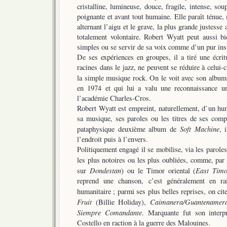
cristalline, lumineuse, douce, fragile, intense, sou
poignante et avant tout humaine. Elle paraît ténue,
alternant l’aigu et le grave, la plus grande justesse
totalement volontaire. Robert Wyatt peut aussi bi
simples ou se servir de sa voix comme d’un pur ins
De ses expériences en groupes, il a tiré une écrit
racines dans le jazz, ne peuvent se réduire à celui-
la simple musique rock. On le voit avec son albu
en 1974 et qui lui a valu une reconnaissance un
l’académie Charles-Cros.
Robert Wyatt est empreint, naturellement, d’un hum
sa musique, ses paroles ou les titres de ses comp
Soft Machine
pataphysique deuxième album de
, 
l’endroit puis à l’envers.
Politiquement engagé il se mobilise, via les parole
les plus notoires ou les plus oubliées, comme, par 
Dondestan
East Tim
sur
) ou le Timor oriental (
reprend une chanson, c’est généralement en ra
humanitaire ; parmi ses plus belles reprises, on cit
Fruit
Caimanera/Guantenamer
(Billie Holiday),
Siempre Comandante
. Marquante fut son interp
Costello en raction à la guerre des Malouines.