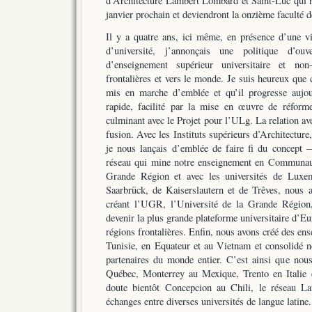
d’Architecture Lambert Lombard et Saint-Luc qui re
janvier prochain et deviendront la onzième faculté 
Il y a quatre ans, ici même, en présence d’une vi
d’université, j’annonçais une politique d’ouv
d’enseignement supérieur universitaire et non-
frontalières et vers le monde. Je suis heureux que 
mis en marche d’emblée et qu’il progresse aujo
rapide, facilité par la mise en œuvre de réforme
culminant avec le Projet pour l’ULg. La relation a
fusion. Avec les Instituts supérieurs d’Architecture
je nous lançais d’emblée de faire fi du concep
réseau qui mine notre enseignement en Communaut
Grande Région et avec les universités de Lux
Saarbrück, de Kaiserslautern et de Trêves, nous
créant l’UGR, l’Université de la Grande Région
devenir la plus grande plateforme universitaire d’Eu
régions frontalières. Enfin, nous avons créé des en
Tunisie, en Equateur et au Vietnam et consolidé no
partenaires du monde entier. C’est ainsi que nou
Québec, Monterrey au Mexique, Trento en Italie 
doute bientôt Concepcion au Chili, le réseau L
échanges entre diverses universités de langue latine.