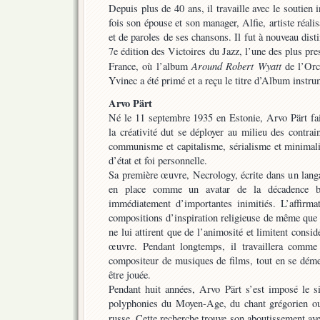
Depuis plus de 40 ans, il travaille avec le soutien i
fois son épouse et son manager, Alfie, artiste réali
et de paroles de ses chansons. Il fut à nouveau disti
7e édition des Victoires du Jazz, l’une des plus pr
Around Robert Wyatt
France, où l’album
de l’Orch
Yvinec a été primé et a reçu le titre d’Album instru
Arvo Pärt
Né le 11 septembre 1935 en Estonie, Arvo Pärt fait
la créativité dut se déployer au milieu des contrain
communisme et capitalisme, sérialisme et minimali
d’état et foi personnelle.
Sa première œuvre, Necrology, écrite dans un langa
en place comme un avatar de la décadence bou
immédiatement d’importantes inimitiés. L’affirmat
compositions d’inspiration religieuse de même que 
ne lui attirent que de l’animosité et limitent cons
œuvre. Pendant longtemps, il travaillera comme
compositeur de musiques de films, tout en se dém
être jouée.
Pendant huit années, Arvo Pärt s’est imposé le sil
polyphonies du Moyen-Age, du chant grégorien ou
russe. Cette recherche trouve son aboutissement av