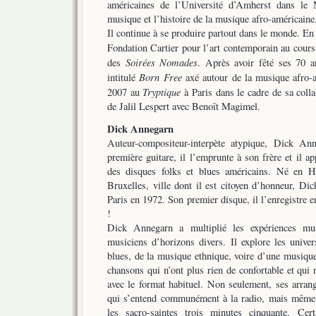
américaines de l’Université d’Amherst dans le 
musique et l’histoire de la musique afro-américaine
Il continue à se produire partout dans le monde. En a
Fondation Cartier pour l’art contemporain au cour
Soirées Nomades
des
. Après avoir fêté ses 70 a
Born Free
intitulé
axé autour de la musique afro-a
Tryptique
2007 au
à Paris dans le cadre de sa coll
de Jalil Lespert avec Benoît Magimel.
Dick Annegarn
Auteur-compositeur-interpète atypique, Dick Ann
première guitare, il l’emprunte à son frère et il a
des disques folks et blues américains. Né en H
Bruxelles, ville dont il est citoyen d’honneur, Di
Paris en 1972. Son premier disque, il l’enregistre
!
Dick Annegarn a multiplié les expériences mus
musiciens d’horizons divers. Il explore les univer
blues, de la musique ethnique, voire d’une musique
chansons qui n’ont plus rien de confortable et qu
avec le format habituel. Non seulement, ses arran
qui s’entend communément à la radio, mais même 
les sacro-saintes trois minutes cinquante. Cer