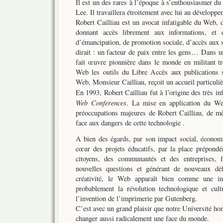
Il est un des rares à l’époque à s’enthousiasmer d
Lee. Il travaillera étroitement avec lui au développ
Robert Cailliau est un avocat infatigable du Web, 
donnant accès librement aux informations, et
d’émancipation, de promotion sociale, d’accès aux sa
dirait : un facteur de paix entre les gens… Dans u
fait œuvre pionnière dans le monde en militant tr
Web les outils du Libre Accès aux publications sc
Web, Monsieur Cailliau, reçoit un accueil particuli
En 1993, Robert Cailliau fut à l’origine des très in
Web Conferences
. La mise en application du We
préoccupations majeures de Robert Cailliau, de m
face aux dangers de cette technologie .
A bien des égards, par son impact social, économi
cœur des projets éducatifs, par la place prépondé
citoyens, des communautés et des entreprises, 
nouvelles questions et générant de nouveaux déf
créativité, le Web apparaît bien comme une in
probablement la révolution technologique et cult
l’invention de l’imprimerie par Gutenberg.
C’est avec un grand plaisir que notre Université hon
changer aussi radicalement une face du monde.