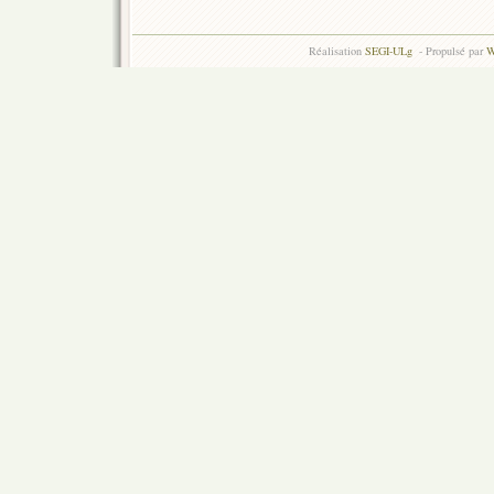
Réalisation
SEGI-ULg
- Propulsé par
W