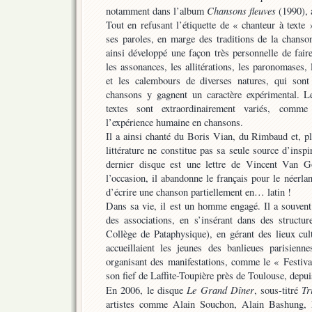
Chansons fleuves
notamment dans l’album
(1990), 
Tout en refusant l’étiquette de « chanteur à texte »
ses paroles, en marge des traditions de la chanson
ainsi développé une façon très personnelle de fair
les assonances, les allitérations, les paronomases,
et les calembours de diverses natures, qui sont
chansons y gagnent un caractère expérimental. L
textes sont extraordinairement variés, comme 
l’expérience humaine en chansons.
Il a ainsi chanté du Boris Vian, du Rimbaud et, p
littérature ne constitue pas sa seule source d’insp
dernier disque est une lettre de Vincent Van G
l’occasion, il abandonne le français pour le néerland
d’écrire une chanson partiellement en… latin !
Dans sa vie, il est un homme engagé. Il a souven
des associations, en s’insérant dans des structur
Collège de Pataphysique), en gérant des lieux cult
accueillaient les jeunes des banlieues parisienn
organisant des manifestations, comme le « Festiv
son fief de Laffite-Toupière près de Toulouse, depu
Le Grand Dîner
Tr
En 2006, le disque
, sous-titré
artistes comme Alain Souchon, Alain Bashung, 