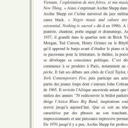
Vietnam, l’exploitation de mes frères, et ma musiq
New Thing. »
Ainsi s’exprimait Archie Shepp dan
Archie Shepp est l’icône universel du jazz militan
« Negro music and culture are i
cause black.
existential. Nothing is sacred »
dit-il en 1990). A 
pianiste, chanteur, poète engagé et dramaturge, A
1937, il grandit dans le quartier noir de Brick Y
Morgan, Ted Curson, Henry Grimes ou le Rhyth
qu’il apprend le banjo avant d’étudier le piano et 
se passionne pour la littérature, le théâtre, la poés
se développe sa conscience politique. C’est dè
commence à se produire à Paris, notamment au 
pèche
. Il fait ses débuts aux côtés de Cecil Taylor,
York Contemporary Five
, puis participe aux acte
partie des jeunes loups dont s’entoure John Coltr
de 1965. Il revisite l’Afrique ancestrale autant qu
milieu des années ’70 redécouvrir le brûlot parkér
Attica Blues Big Band
dirige l’
, inspirations so
œuvre jusqu’à aujourd’hui. Que ce soit au tén
caractérise par des phrases au son tranchant
impressionnants et une puissance expressive perman
De 1970 jusqu’il y a peu, Archie Shepp fut profess