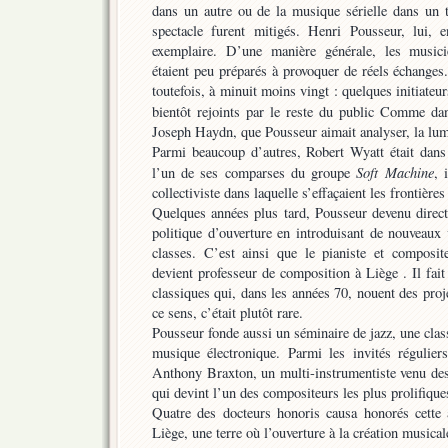
dans un autre ou de la musique sérielle dans un t
spectacle furent mitigés. Henri Pousseur, lui, 
exemplaire. D’une manière générale, les musici
étaient peu préparés à provoquer de réels échange
toutefois, à minuit moins vingt : quelques initiateu
bientôt rejoints par le reste du public Comme da
Joseph Haydn, que Pousseur aimait analyser, la lu
Parmi beaucoup d’autres, Robert Wyatt était dans 
Soft Machine
l’un de ses comparses du groupe
, 
collectiviste dans laquelle s’effaçaient les frontière
Quelques années plus tard, Pousseur devenu direct
politique d’ouverture en introduisant de nouveaux 
classes. C’est ainsi que le pianiste et composi
devient professeur de composition à Liège . Il fai
classiques qui, dans les années 70, nouent des pro
ce sens, c’était plutôt rare.
Pousseur fonde aussi un séminaire de jazz, une clas
musique électronique. Parmi les invités réguliers
Anthony Braxton, un multi-instrumentiste venu des
qui devint l’un des compositeurs les plus prolifique
Quatre des docteurs honoris causa honorés cette
Liège, une terre où l’ouverture à la création musicale