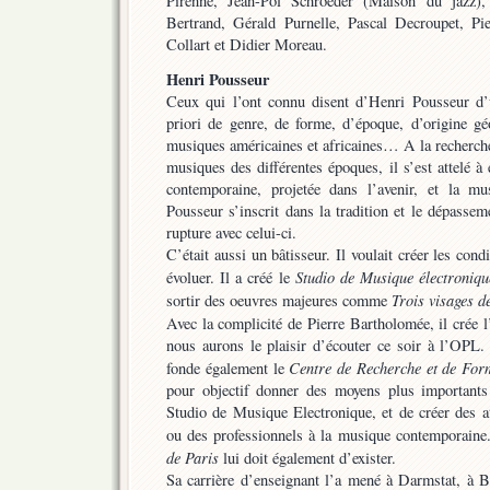
Pirenne, Jean-Pol Schroeder (Maison du jazz),
Bertrand, Gérald Purnelle, Pascal Decroupet, Pi
Collart et Didier Moreau.
Henri Pousseur
Ceux qui l’ont connu disent d’Henri Pousseur d’
priori de genre, de forme, d’époque, d’origine gé
musiques américaines et africaines… A la recherche
musiques des différentes époques, il s’est attelé à 
contemporaine, projetée dans l’avenir, et la m
Pousseur s’inscrit dans la tradition et le dépasse
rupture avec celui-ci.
C’était aussi un bâtisseur. Il voulait créer les con
Studio de Musique électroniqu
évoluer. Il a créé le
Trois visages d
sortir des oeuvres majeures comme
Avec la complicité de Pierre Bartholomée, il crée l
nous aurons le plaisir d’écouter ce soir à l’OPL.
Centre de Recherche et de For
fonde également le
pour objectif donner des moyens plus importants
Studio de Musique Electronique, et de créer des at
ou des professionnels à la musique contemporaine.
de Paris
lui doit également d’exister.
Sa carrière d’enseignant l’a mené à Darmstat, à