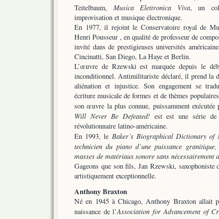
Musica Elettronica Viva
Teitelbaum,
, un col
improvisation et musique électronique.
En 1977, il rejoint le Conservatoire royal de Mu
Henri Pousseur , en qualité de professeur de compos
invité dans de prestigieuses universités américain
Cincinatti, San Diego, La Haye et Berlin.
L’œuvre de Rzewski est marquée depuis le déb
inconditionnel. Antimilitariste déclaré, il prend la
aliénation et injustice. Son engagement se trad
écriture musicale de formes et de thèmes populaires 
son œuvre la plus connue, puissamment exécutée 
Will Never Be Defeated!
est est une série de 
révolutionnaire latino-américaine.
Baker’s Biographical Dictionary of 
En 1993, le
technicien du piano d’une puissance granitique
masses de matériaux sonore sans nécessairement d
Gageons que son fils, Jan Rzewski, saxophoniste de
artistiquement exceptionnelle.
Anthony Braxton
Né en 1945 à Chicago, Anthony Braxton allait pa
Association for Advancement of Cr
naissance de l’