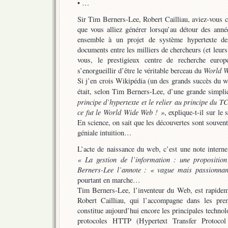
• …
Sir Tim Berners-Lee, Robert Cailliau, aviez-vous
que vous alliez générer lorsqu’au détour des anné
ensemble à un projet de système hypertexte des
documents entre les milliers de chercheurs (et leu
vous, le prestigieux centre de recherche europ
World W
s’enorgueillir d’être le véritable berceau du
Si j’en crois Wikipédia (un des grands succès du w
était, selon Tim Berners-Lee, d’une grande simpli
principe d’hypertexte et le relier au principe du 
ce fut le World Wide Web ! »
, explique-t-il sur le 
En science, on sait que les découvertes sont souven
géniale intuition…
L’acte de naissance du web, c’est une note intern
« La gestion de l’information : une propositi
Berners-Lee l’annote :
« vague mais passionnan
pourtant en marche…
Tim Berners-Lee, l’inventeur du Web, est rapideme
Robert Cailliau, qui l’accompagne dans les pre
constitue aujourd’hui encore les principales technol
protocoles HTTP (Hypertext Transfer Protoc