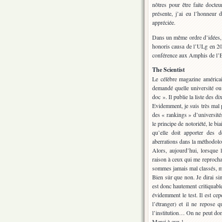
nôtres pour être faite doct
présente, j’ai eu l’honneur 
appréciée.
Dans un même ordre d’idées, 
honoris causa de l’ULg en 20
conférence aux Amphis de l’
The Scientist
Le célèbre magazine américai
demandé quelle université ou 
doc ». Il publie la liste des 
Evidemment, je suis très mal 
des « rankings » d’universités 
le principe de notoriété, le bia
qu’elle doit apporter des 
aberrations dans la méthodolo
Alors, aujourd’hui, lorsque 
raison à ceux qui me reprocha
sommes jamais mal classés, ma
Bien sûr que non. Je dirai sim
est donc hautement critiquable
évidemment le test. Il est cep
l’étranger) et il ne repose 
l’institution… On ne peut don
Merci à eux !