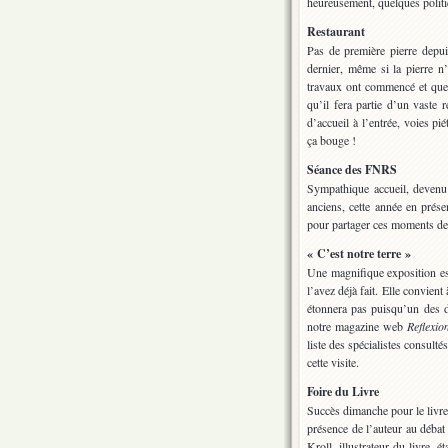
heureusement, quelques politi
Restaurant
Pas de première pierre depu
dernier, même si la pierre n’
travaux ont commencé et que 
qu’il fera partie d’un vast
d’accueil à l’entrée, voies pi
ça bouge !
Séance des FNRS
Sympathique accueil, devenu
anciens, cette année en prése
pour partager ces moments de 
« C’est notre terre »
Une magnifique exposition es
l’avez déjà fait. Elle convien
étonnera pas puisqu’un des d
notre magazine web
Reflexio
liste des spécialistes consult
cette visite.
Foire du Livre
Succès dimanche pour le livr
présence de l’auteur au débat 
Kroll, illustrateur du livre, 