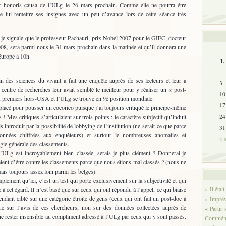
eur honoris causa de l’ULg le 26 mars prochain. Comme elle ne pourra être
de lui remettre ses insignes avec un peu d’avance lors de cette séance très
je signale que le professeur Pachauri, prix Nobel 2007 pour le GIEC, docteur
08, sera parmi nous le 31 mars prochain dans la matinée et qu’il donnera une
Europe à 10h.
L
n des sciences du vivant a fait une enquête auprès de ses lecteurs et leur a
3
centre de recherches leur avait semblé le meilleur pour y réaliser un « post-
10
dix premiers hors-USA et l’ULg se trouve en 9è position mondiale.
17
placé pour pousser un cocorico puisque j’ai toujours critiqué le principe-même
! Mes critiques s’articulaient sur trois points : le caractère subjectif qu’induit
24
is introduit par la possibilité de lobbying de l’institution (ne serait-ce que parce
31
données chiffrées aux enquêteurs) et surtout le nombreuses anomalies et
« 
gie générale des classements.
l’ULg est incroyablement bien classée, serais-je plus clément ? Donnerai-je
ient d’être contre les classements parce que nous étions mal classés ? (nous ne
is toujours assez loin parmi les belges).
plement qu’ici, c’est un test qui porte exclusivement sur la subjectivité et qui
 à cet égard. Il n’est basé que sur ceux qui ont répondu à l’appel, ce qui biaise
« Il étai
endant ciblé sur une catégorie étroite de gens (ceux qui ont fait un post-doc à
« Imprévi
que sur l’avis de ces chercheurs, non sur des données collectées auprès de
« Partir 
c rester insensible au compliment adressé à l’ULg par ceux qui y sont passés.
Commém