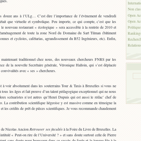
ques.
Internati
Non clas
Open Ac
is douze ans à l’ULg… C’est dire l’importance de l’évènement de vendredi
Open Acc
était que virtuelle et symbolique. Peu importe, ce qui compte, c’est que les
le nouveau restaurant « écologique » sera accessible à la rentrée de 2010 et
Politique
e réaménagement de toute la zone Nord du Domaine du Sart Tilman (bâtiment
Ranking
étonnes et cyclistes, cafétarias, agrandissement du B52 Ingénieurs, etc). Enfin,
Recherc
Relations
 maintenant traditionnel chez nous, des nouveaux chercheurs FNRS par les
nce de la nouvelle Secrétaire générale, Véronique Halloin, qui s’est déplacée
convivalités avec « ses » chercheurs.
t à voir absolument dans les souterrains Tour & Taxis à Bruxelles si vous ne
t à tous les âges et fait preuve d’un talent pédagogique exceptionnel qui ne nous
eux scénaristes n’est autres qu’Henri Dupuis qui est aussi le rédac’ chef de
ns
. La contribution scientifique liégeoise y est massive comme en témoigne la
és et les crédits de prêt de pièces scientifiques. Je vous recommande chaudement
e de Nicolas Ancion
Retrouver ses facultés
à la Foire du Livre de Bruxelles. La
intitulé « Peut-on rire de l’Université ? » et sans doute surtout celle de Pierre
étaient sans doute pour beaucoup dans ce succès de foule et la longue file à la