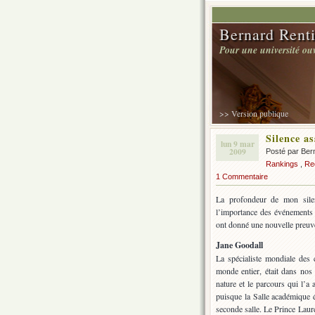
Bernard Renti
Pour une université ouve
>> Version publique
Silence a
lun 9 mar
2009
Posté par Ber
Rankings
,
Re
1 Commentaire
La profondeur de mon silen
l’importance des événements 
ont donné une nouvelle preuv
Jane Goodall
La spécialiste mondiale des 
monde entier, était dans nos 
nature et le parcours qui l’a
puisque la Salle académique ét
seconde salle. Le Prince Laure