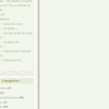
ie – Jim Sumkay: le regard
ue de l’ULg en Ukraine au
ur.
voris
aphismes
 « Ouvrir les yeux »
 « Se définir »
 « Devenir mobile de corps
it »
 « Se libérer des
tes »
 « Faire le point et prendre
nt »
« Transgresser les
Categories:
ration
(5)
25)
ement/Formation
(95)
ses
(3)
tés
(95)