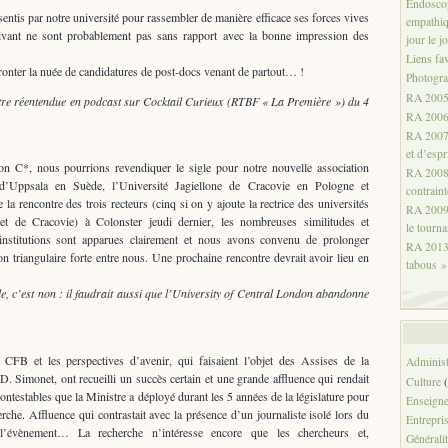
Endoscop
nsentis par notre université pour rassembler de manière efficace ses forces vives
empathiq
ivant ne sont probablement pas sans rapport avec la bonne impression des
jour le jo
Liens fa
fronter la nuée de candidatures de post-docs venant de partout… !
Photogr
RA 2005:
tre réentendue en podcast sur Cocktail Curieux (RTBF « La Première ») du 4
RA 2006:
RA 2007:
et d’espr
n C*, nous pourrions revendiquer le sigle pour notre nouvelle association
RA 2008:
té d’Uppsala en Suède, l’Université Jagiellone de Cracovie en Pologne et
contrain
 la rencontre des trois recteurs (cinq si on y ajoute la rectrice des universités
RA 2009:
 et de Cracovie) à Colonster jeudi dernier, les nombreuses similitudes et
le tourna
institutions sont apparues clairement et nous avons convenu de prolonger
RA 2013 
tion triangulaire forte entre nous. Une prochaine rencontre devrait avoir lieu en
tabous »
gle, c’est non : il faudrait aussi que l’University of Central London abandonne
 CFB et les perspectives d’avenir, qui faisaient l’objet des Assises de la
Administ
. Simonet, ont recueilli un succès certain et une grande affluence qui rendait
Culture
(
ntestables que la Ministre a déployé durant les 5 années de la législature pour
Enseign
erche. Affluence qui contrastait avec la présence d’un journaliste isolé lors du
Entrepri
t l’évènement… La recherche n’intéresse encore que les chercheurs et,
Générali