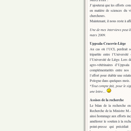
J’ajouterai que les efforts co
en matière de sciences du v
chercheurs.
Maintenant, il nous reste à af
Une de mes interviews peut ê
mars 2009.
Uppsala-Cracovie-Liège
Au cas où l’UCL perdrait so
tripartite entre l’Universi
l’Université de Liège. Lors de
agro-vétérinaires d’Uppsala
complémentarités entre nos 
l’effort pour établir une rela
Pologne dans quelques mois.
*
Tout compte fait, pour le si
une lettre…
Assises de la recherche
Le bilan de la recherche en
Recherche de la Ministre M.-D
ainsi hommage aux efforts inco
améliorer le soutien à la rech
point-presse qui précédai