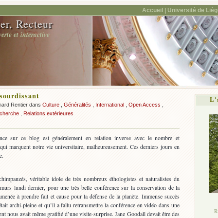
Accueil |
Université de Lièg
er, Recteur
rte et interactive
ssourdissant
L'
nard Rentier dans
Culture
,
Généralités
,
International
,
Open Access
,
cherche
,
Relations extérieures
ce sur ce blog est généralement en relation inverse avec le nombre et
qui marquent notre vie universitaire, malheureusement. Ces derniers jours en
e.
chimpanzés, véritable idole de très nombreux éthologistes et naturalistes du
murs lundi dernier, pour une très belle conférence sur la conservation de la
 amenée à prendre fait et cause pour la défense de la planète. Immense succès
ait archi-pleine et qu’il a fallu retransmettre la conférence en vidéo dans une
R
nt nous avait même gratifié d’une visite-surprise. Jane Goodall devait être des