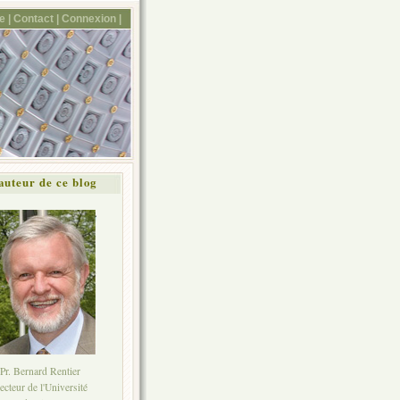
e |
Contact |
Connexion
|
auteur de ce blog
Pr. Bernard Rentier
ecteur de l'Université