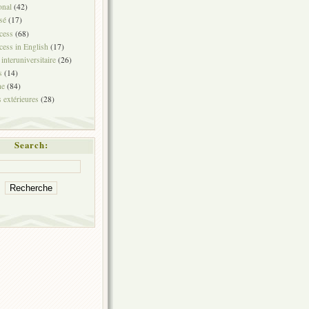
onal
(42)
sé
(17)
cess
(68)
ess in English
(17)
 interuniversitaire
(26)
s
(14)
he
(84)
 extérieures
(28)
Search: