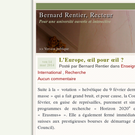
Bernard Rentier, Recteur
Pour une université ouverte et interactive
>> Version publique
L’Europe, œil pour œil ?
ven 14
mar 2014
Posté par Bernard Rentier dans
Enseig
International
,
Recherche
Aucun commentaire
Suite à la « votation » helvétique du 9 février der
masse » qui a fait grand bruit, et pour cause, la 
février, en guise de représailles, purement et s
programmes de recherche « Horizon 2020″ et
« Erasmus+ ». Elle a également fermé immédiate
suisses aux prestigieuses bourses de démarrage
Council).